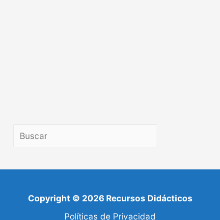
B
u
s
c
Copyright © 2026 Recursos Didácticos
a
r
Políticas de Privacidad