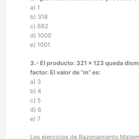
a) 1
b) 318
c) 682
d) 1000
e) 1001
3.- El producto: 321 x 123 queda dism
factor. El valor de “m” es:
a) 3
b) 4
c) 5
d) 6
e) 7
Los ejercicios de Razonamiento Mate