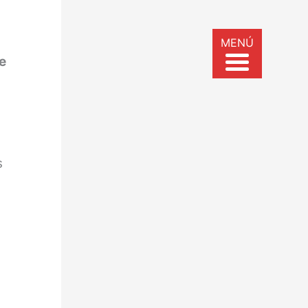
MENÚ
e
s