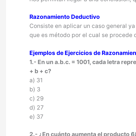
Razonamiento Deductivo
Consiste en aplicar un caso general y
que es método por el cual se procede de
Ejemplos de Ejercicios de Razonamien
1.- En un a.b.c. = 1001, cada letra rep
+ b + c?
a) 31
b) 3
c) 29
d) 27
e) 37
2.- ¿En cuánto aumenta el producto 68