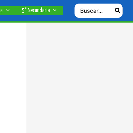
Search
ia
5° Secundaria
for:
a