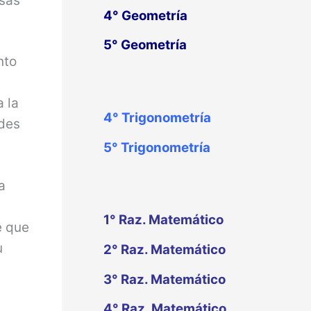
osas
4° Geometría
5° Geometría
nto
 la
4°
Trigonometría
ades
5°
Trigonometría
a
1° Raz. Matemático
e que
u
2° Raz. Matemático
3° Raz. Matemático
4° Raz. Matemático