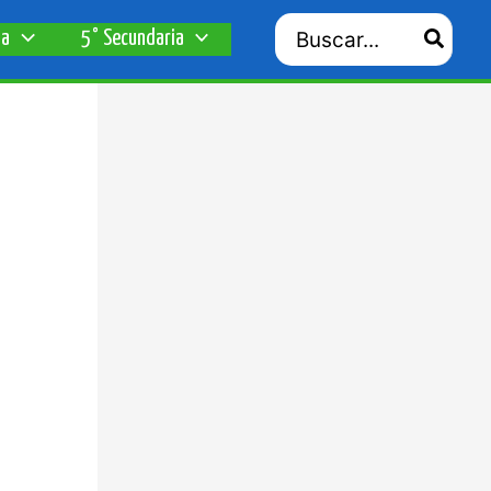
Search
ia
5° Secundaria
for: