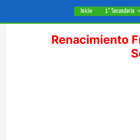
Ir
Inicio
1° Secundaria
al
contenido
Renacimiento F
S