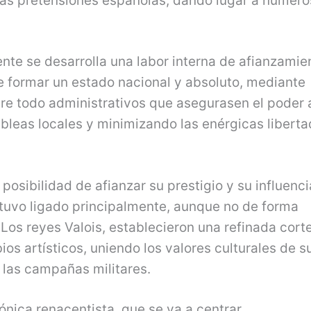
 las pretensiones españolas, dando lugar a numer
ente se desarrolla una labor interna de afianzamie
de formar un estado nacional y absoluto, mediante
bre todo administrativos que asegurasen el poder a
mbleas locales y minimizando las enérgicas libert
 posibilidad de afianzar su prestigio y su influenci
estuvo ligado principalmente, aunque no de forma
 Los reyes Valois, establecieron una refinada cort
os artísticos, uniendo los valores culturales de s
y las campañas militares.
tónica renacentista, que se va a centrar