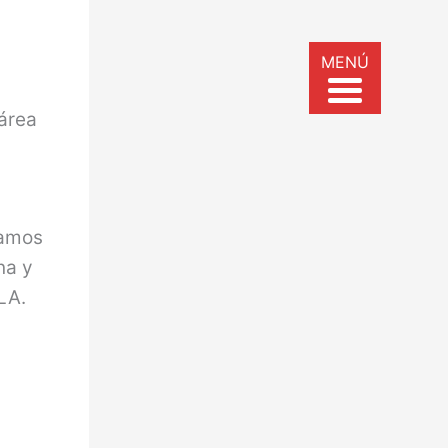
MENÚ
 área
amos
na y
LA.