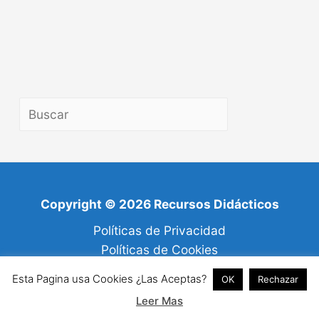
B
u
s
c
Copyright © 2026 Recursos Didácticos
a
r
Políticas de Privacidad
Políticas de Cookies
Mapa del Sitio
Esta Pagina usa Cookies ¿Las Aceptas?
OK
Rechazar
Contáctenos
Leer Mas